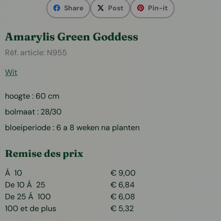
Share
Post
Pin-it
Amarylis Green Goddess
Réf. article:
N955
Wit
hoogte : 60 cm
bolmaat : 28/30
bloeiperiode : 6 a 8 weken na planten
Remise des prix
Á 10
€
9,00
De 10 Á 25
€
6,84
De 25 Á 100
€
6,08
100 et de plus
€
5,32