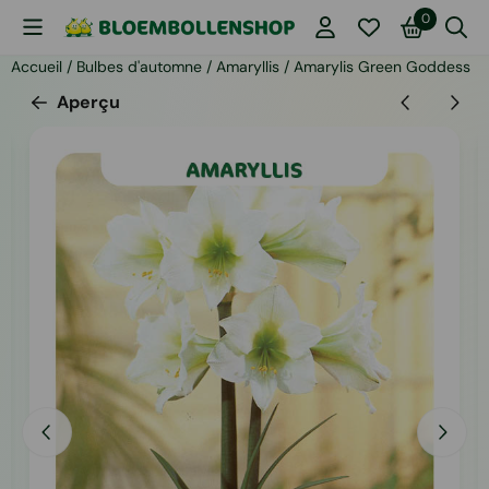
Les préférences de cookies sont actuellement fermées.
0
Accueil
/
Bulbes d'automne
/
Amaryllis
/
Amarylis Green Goddess
Aperçu