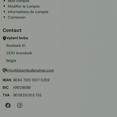
Mon compte
Modifier le compte
Informations de compte
Connexion
Contact
Vplant bvba
Roobeek 61
2370
Arendonk
België
info@bloembollenshop.com
IBAN
BE84 7310 1207 5259
BIC
KREDBEBB
TVA
BE0829.055.733