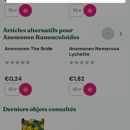
Choisir la quantité pour Blanda gemengd
Choisir la quantité pour An
Articles alternatifs pour
Anemonen Ranunculoides
Anemonen The Bride
Anemonen Nemerosa
Lychette
Prix: 0,24
Prix: 1,82
€0,24
€1,82
Choisir la quantité pour Anemonen The Bride
Choisir la quantité pour A
Derniers objets consultés