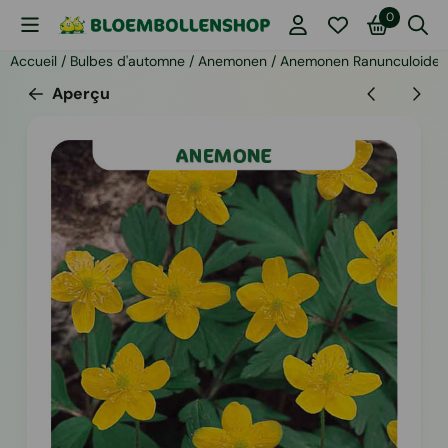
Les préférences de cookies sont actuellement fermées.
0
Accueil
/
Bulbes d'automne
/
Anemonen
/
Anemonen Ranunculoides
Aperçu