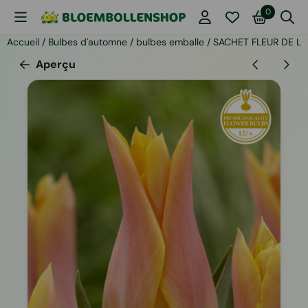
Les préférences de cookies sont actuellement fermées.
0
Accueil
/
Bulbes d'automne
/
bulbes emballe
/
SACHET FLEUR DE LI
Aperçu