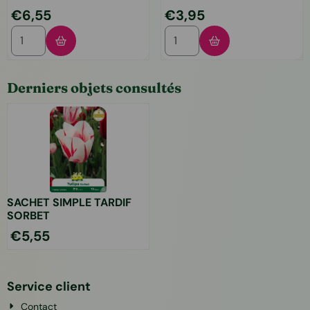
Prix: 6,55
Prix: 3,95
€6,55
€3,95
Choisir la quantité pour SACHET TULIPES DOUBLE HATIVE M
Choisir la quantité pour
Derniers objets consultés
SACHET SIMPLE TARDIF
SORBET
€
5,55
Service client
Contact