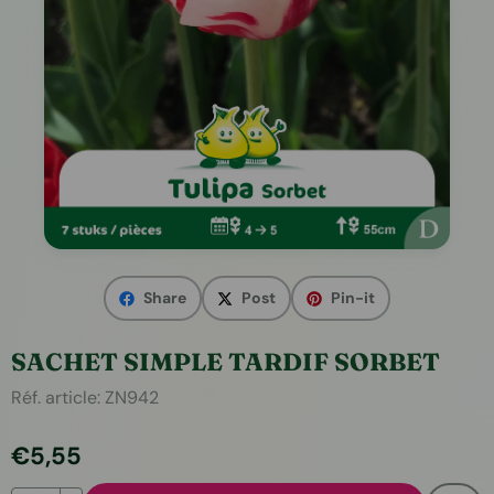
Share
Post
Pin-it
SACHET SIMPLE TARDIF SORBET
Réf. article:
ZN942
€
5,55