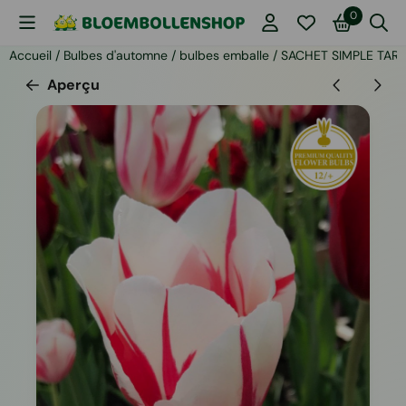
Les préférences de cookies sont actuellement fermées.
0
Accueil
/
Bulbes d'automne
/
bulbes emballe
/
SACHET SIMPLE TARD
Aperçu