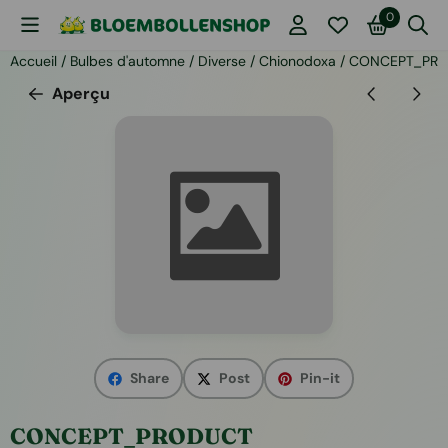
Les préférences de cookies sont actuellement fermées.
0
Accueil
/
Bulbes d'automne
/
Diverse
/
Chionodoxa
/
CONCEPT_PR
Aperçu
Share
Post
Pin-it
CONCEPT_PRODUCT