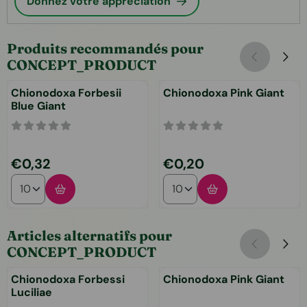
Donnez votre appréciation
Produits recommandés pour
CONCEPT_PRODUCT
Chionodoxa Forbesii
Chionodoxa Pink Giant
Blue Giant
Prix: 0,32
Prix: 0,20
€0,32
€0,20
Choisir la quantité pour Chionodoxa Forbesii Blue Giant
Choisir la quantité pour Chi
Articles alternatifs pour
CONCEPT_PRODUCT
Chionodoxa Forbessi
Chionodoxa Pink Giant
Luciliae