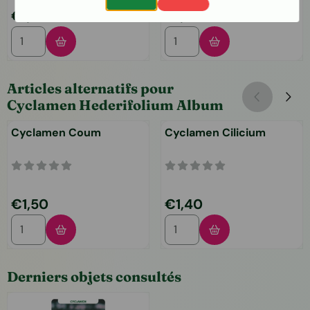
Prix: 1,50
Prix: 1,50
€1,50
€1,50
Choisir la quantité pour Cyclamen Neapolitanum (Hederifo
Choisir la quantité pour Cy
Articles alternatifs pour
Cyclamen Hederifolium Album
Cyclamen Coum
Cyclamen Cilicium
Prix: 1,50
Prix: 1,40
€1,50
€1,40
Choisir la quantité pour Cyclamen Coum
Choisir la quantité pour Cyc
Derniers objets consultés