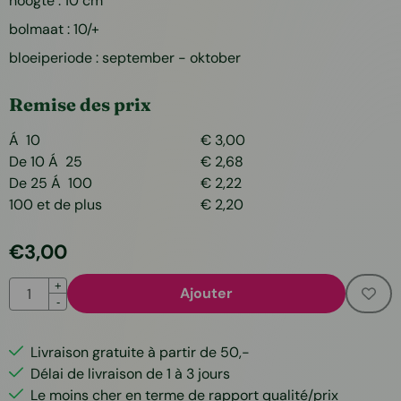
hoogte : 10 cm
bolmaat : 10/+
bloeiperiode : september - oktober
Remise des prix
Á 10
€
3,00
De 10 Á 25
€
2,68
De 25 Á 100
€
2,22
100 et de plus
€
2,20
€
3,00
Quantité
+
Ajouter
-
Livraison gratuite à partir de 50,-
Délai de livraison de 1 à 3 jours
Le moins cher en terme de rapport qualité/prix