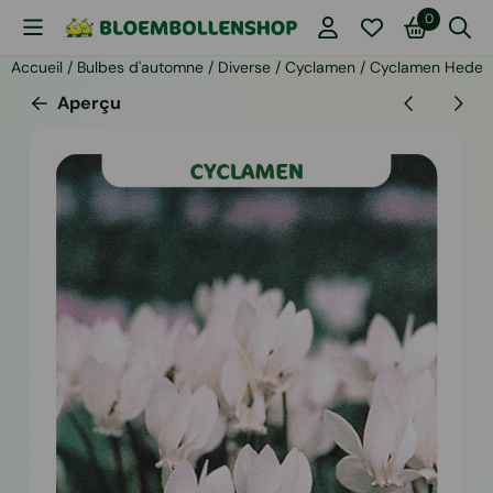
Les préférences de cookies sont actuellement fermées.
0
Accueil
/
Bulbes d'automne
/
Diverse
/
Cyclamen
/
Cyclamen Hederi
Aperçu