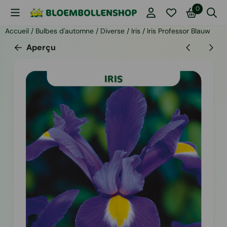
Les préférences de cookies sont actuellement fermées.
0
Accueil
/
Bulbes d'automne
/
Diverse
/
Iris
/
Iris Professor Blauw
Aperçu