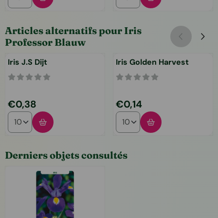
Articles alternatifs pour
Iris
Professor Blauw
Iris J.S Dijt
Iris Golden Harvest
Prix: 0,38
Prix: 0,14
€0,38
€0,14
Choisir la quantité pour Iris J.S Dijt
Choisir la quantité pour Iris
Derniers objets consultés