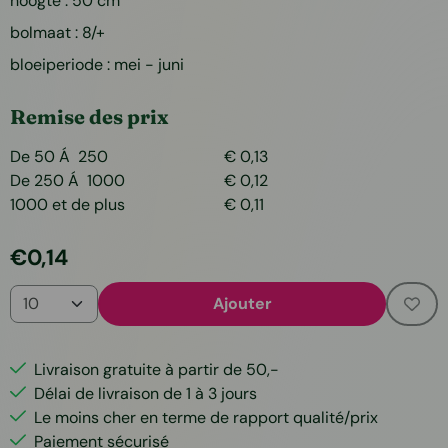
hoogte : 50 cm
bolmaat : 8/+
bloeiperiode : mei - juni
Remise des prix
De 50 Á 250
€
0,13
De 250 Á 1000
€
0,12
1000 et de plus
€
0,11
€
0,14
Quantité
Ajouter
Livraison gratuite à partir de 50,-
Délai de livraison de 1 à 3 jours
Le moins cher en terme de rapport qualité/prix
Paiement sécurisé