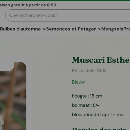
raison gratuit à partir de € 50
Rechercher
Bulbes d'automne
Semences et Potager
Mengsels
Pr
Muscari Esthe
Réf. article:
N313
Blauw
hoogte : 15 cm
bolmaat : 8/+
bloeiperiode : april - mei