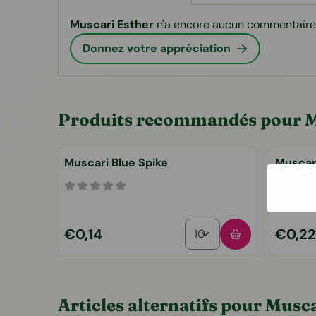
Muscari Esther
n'a encore aucun commentaire.
Donnez votre appréciation
Produits recommandés pour
M
Muscari Blue Spike
Muscar
Choisir la quantité pour 
Prix: 0,14
Prix: 0,
€0,14
€0,22
Articles alternatifs pour
Musca