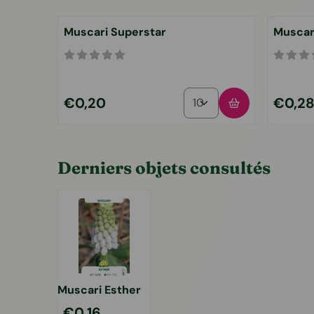
Muscari Superstar
Muscari
Choisir la quantité pour 
Prix: 0,20
Prix: 0,
€0,20
€0,2
Derniers objets consultés
Muscari Esther
€
0,16