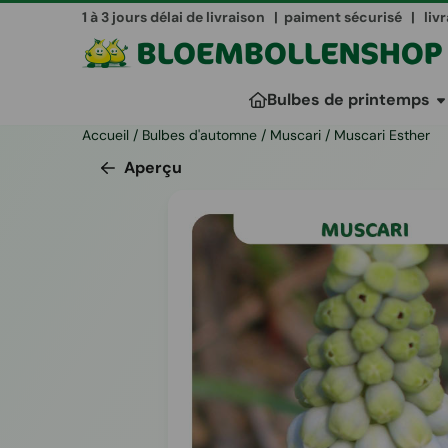
Les préférences de cookies sont actuellement fermées.
1 à 3 jours délai de livraison | paiment sécurisé | liv
Bulbes de printemps
Accueil
/
Bulbes d'automne
/
Muscari
/
Muscari Esther
Aperçu