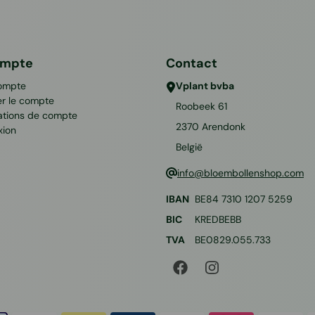
ompte
Contact
ompte
Vplant bvba
er le compte
Roobeek 61
ations de compte
2370
Arendonk
xion
België
info@bloembollenshop.com
IBAN
BE84 7310 1207 5259
BIC
KREDBEBB
TVA
BE0829.055.733