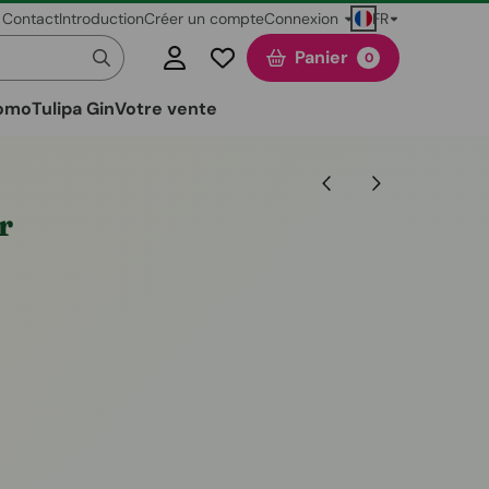
FR
Contact
Introduction
Créer un compte
Connexion
Panier
0
omo
Tulipa Gin
Votre vente
r