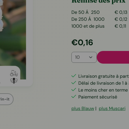
Remise des prix
De 50 Á 250
€
0,13
De 250 Á 1000
€
0,12
1000 et de plus
€
0,11
€
0,16
Quantité
Livraison gratuite à part
Délai de livraison de 1 à 
Le moins cher en terme 
Paiement sécurisé
in-it
plus Blauw
|
plus Muscari