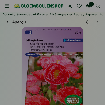
Les préférences de cookies sont actuellement fermées.
0
Accueil
/
Semences et Potager
/
Mélanges des fleurs
/
Papaver rhoe
Aperçu