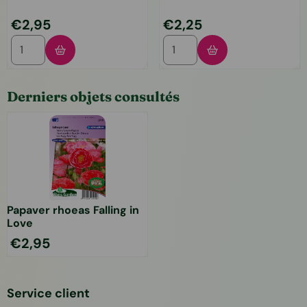
Prix: 2,95
Prix: 2,25
€2,95
€2,25
Choisir la quantité pour Goudsbloem, enkelmloemig EKO
Choisir la quantité pour Ch
Derniers objets consultés
Papaver rhoeas Falling in
Love
€
2,95
Service client