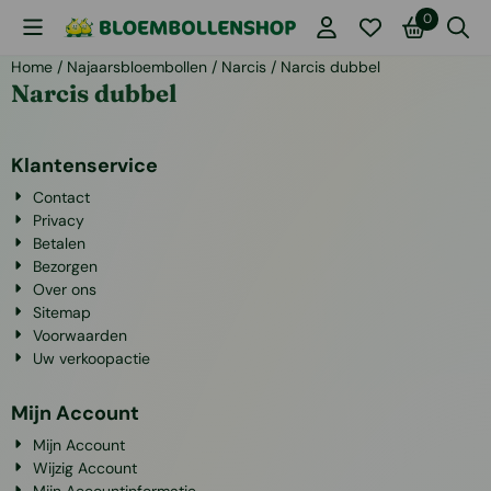
Cookievoorkeuren zijn momenteel gesloten.
0
Home
/
Najaarsbloembollen
/
Narcis
/
Narcis dubbel
Narcis dubbel
Klantenservice
Contact
Privacy
Betalen
Bezorgen
Over ons
Sitemap
Voorwaarden
Uw verkoopactie
Mijn Account
Mijn Account
Wijzig Account