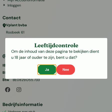
Mijn Accountinformatie
Inloggen
Contact
Vplant bvba
Roobeek 61
2370
Arendonk
Leeftijdcontrole
België
Om de inhoud van deze pagina te bekijken dient
info@bloembollenshop.com
u 18 jaar of ouder te zijn, bent u dat?
IBAN
BE84 7310 1207 5259
Ja
Nee
BIC
KREDBEBB
Btw
BE0829.055.733
Bedrijfsinformatie
Verkoop per stuk