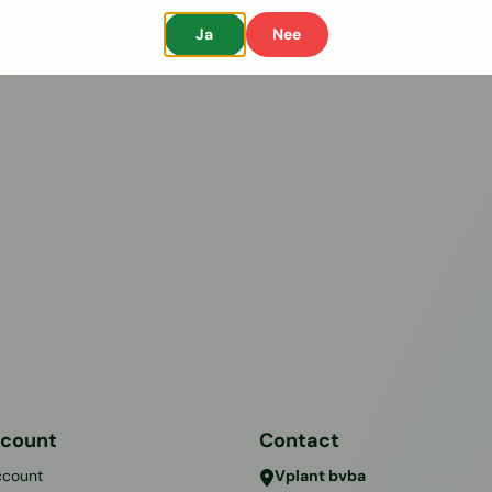
Ja
Nee
ccount
Contact
ccount
Vplant bvba