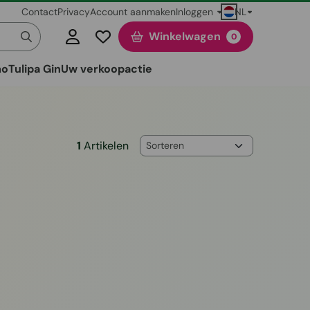
NL
Contact
Privacy
Account aanmaken
Inloggen
Winkelwagen
0
mo
Tulipa Gin
Uw verkoopactie
Sorteermethode
1
Artikelen