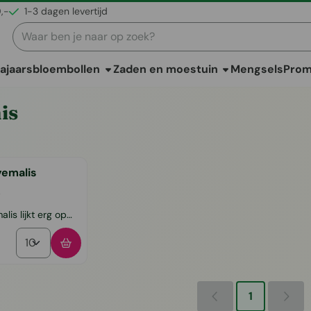
0,-
1-3 dagen levertijd
Zoeken
ajaarsbloembollen
Zaden en moestuin
Mengsels
Pro
is
yemalis
lis lijkt erg op
ica. Ze bloeien
Aantal kiezen voor Eranthis Hyemalis
 gele op
ijkende bloemen
r smal groene
1