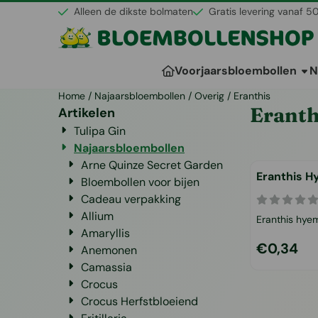
Cookievoorkeuren zijn momenteel gesloten.
Alleen de dikste bolmaten
Gratis levering vanaf 5
Voorjaarsbloembollen
N
Home
/
Najaarsbloembollen
/
Overig
/
Eranthis
Eranth
Artikelen
Tulipa Gin
Najaarsbloembollen
Arne Quinze Secret Garden
Eranthis H
Bloembollen voor bijen
Cadeau verpakking
Allium
Eranthis hyema
Amaryllis
Eranthis cilic
Prijs: 0,34
€0,34
Anemonen
eveneens met
boterbloem l
Camassia
omgeven doo
Crocus
blaadjes.
Crocus Herfstbloeiend