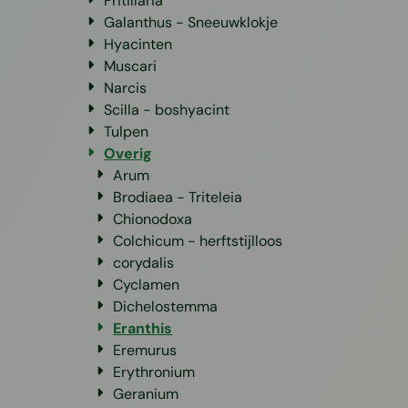
Fritillaria
Galanthus - Sneeuwklokje
Hyacinten
Muscari
Narcis
Scilla - boshyacint
Tulpen
Overig
Arum
Brodiaea - Triteleia
Chionodoxa
Colchicum - herftstijlloos
corydalis
Cyclamen
Dichelostemma
Eranthis
Eremurus
Erythronium
Geranium