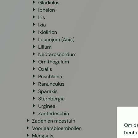
Gladiolus
Ipheion
Iris
Ixia
Ixiolirion
Leucojum (Acis)
Lilium
Nectaroscordum
Ornithogalum
Oxalis
Puschkinia
Ranunculus
Sparaxis
Sternbergia
Urginea
Zantedeschia
Zaden en moestuin
Om de 
Voorjaarsbloembollen
bent 
Mengsels