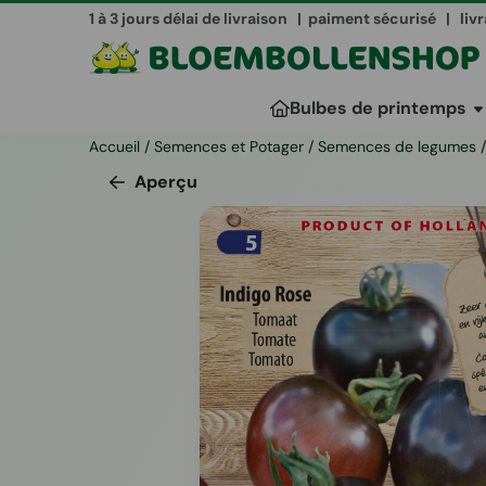
Les préférences de cookies sont actuellement fermées.
1 à 3 jours délai de livraison | paiment sécurisé | liv
Bulbes de printemps
Accueil
/
Semences et Potager
/
Semences de legumes
/
Aperçu