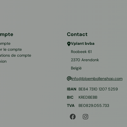
ompte
Contact
ompte
Vplant bvba
er le compte
Roobeek 61
ations de compte
2370
Arendonk
xion
België
info@bloembollenshop.com
IBAN
BE84 7310 1207 5259
BIC
KREDBEBB
TVA
BE0829.055.733