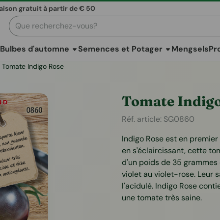
raison gratuit à partir de € 50
Rechercher
Bulbes d'automne
Semences et Potager
Mengsels
Pr
Tomate Indigo Rose
Tomate Indig
Réf. article:
SG0860
Indigo Rose est en premier 
en s'éclaircissant, cette to
d'un poids de 35 grammes e
violet au violet-rose. Leur s
l'acidulé. Indigo Rose conti
une tomate très saine.