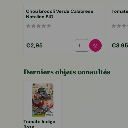
Chou brocoli Verde Calabrese
Tomate
Natalino BIO
Choisir la quantité pour 
Prix: 2,95
Prix: 3,
€2,95
€3,95
Derniers objets consultés
Tomate Indigo
Rose