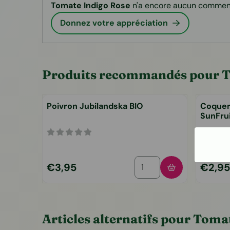
Tomate Indigo Rose
n'a encore aucun comment
Donnez votre appréciation
Produits recommandés pour
T
Poivron Jubilandska BIO
Coquer
SunFru
Choisir la quantité pour 
Prix: 3,95
Prix: 2,
€3,95
€2,95
Articles alternatifs pour
Tomat