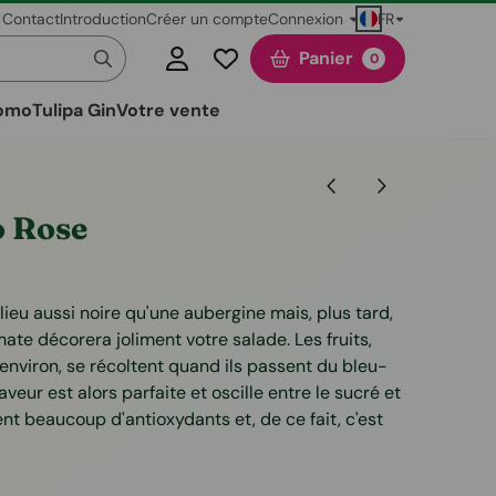
FR
Contact
Introduction
Créer un compte
Connexion
Panier
0
omo
Tulipa Gin
Votre vente
o Rose
lieu aussi noire qu'une aubergine mais, plus tard,
mate décorera joliment votre salade. Les fruits,
nviron, se récoltent quand ils passent du bleu-
aveur est alors parfaite et oscille entre le sucré et
ent beaucoup d'antioxydants et, de ce fait, c'est