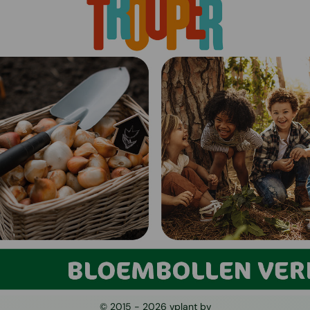
© 2015 -
2026
vplant bv