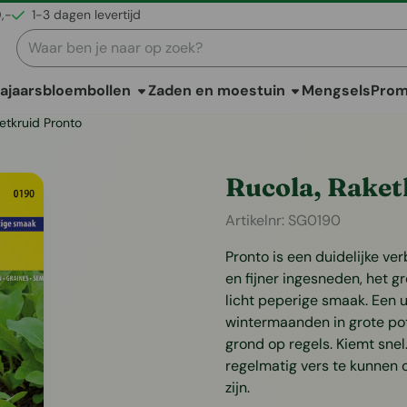
0,-
1-3 dagen levertijd
Zoeken
ajaarsbloembollen
Zaden en moestuin
Mengsels
Pro
etkruid Pronto
Rucola, Raket
Artikelnr:
SG0190
Pronto is een duidelijke ve
en fijner ingesneden, het g
licht peperige smaak. Een 
wintermaanden in grote pot
grond op regels. Kiemt sne
regelmatig vers te kunnen 
zijn.