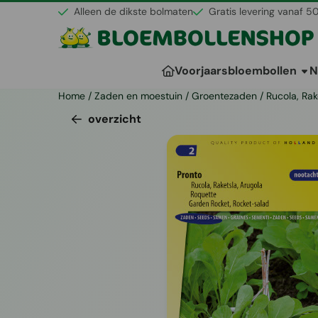
Cookievoorkeuren zijn momenteel gesloten.
Alleen de dikste bolmaten
Gratis levering vanaf 5
Voorjaarsbloembollen
N
Home
/
Zaden en moestuin
/
Groentezaden
/
Rucola, Rak
overzicht