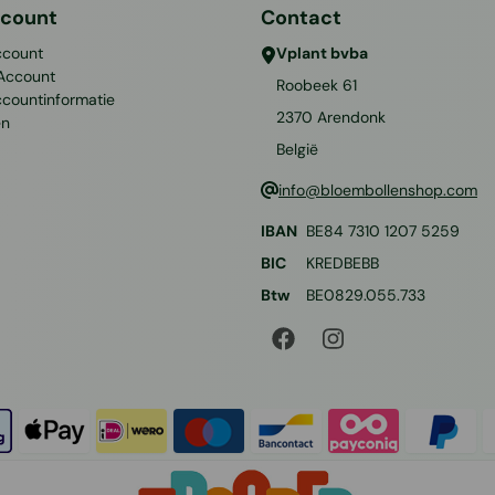
ccount
Contact
ccount
Vplant bvba
 Account
Roobeek 61
ccountinformatie
2370
Arendonk
en
België
info@bloembollenshop.com
IBAN
BE84 7310 1207 5259
BIC
KREDBEBB
Btw
BE0829.055.733