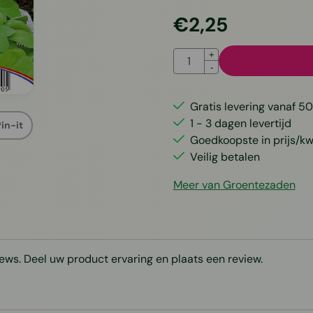
€
2,25
Aantal
+
-
Gratis levering vanaf 50
1 - 3 dagen levertijd
in-it
Goedkoopste in prijs/kwa
Veilig betalen
Meer van Groentezaden
ews. Deel uw product ervaring en plaats een review.