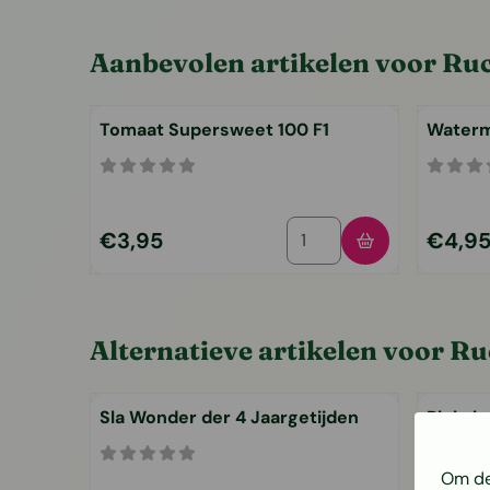
Aanbevolen artikelen voor
Ruc
Tomaat Supersweet 100 F1
Waterm
Aantal kiezen voor Tomaa
Prijs: 3,95
Prijs: 4,
€3,95
€4,9
Alternatieve artikelen voor
Ru
Sla Wonder der 4 Jaargetijden
Pluksl
Om de 