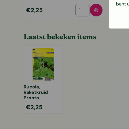
bent 
Aantal kiezen voor Sla W
Prijs: 2,25
Prijs: 3,
€2,25
€3,95
Laatst bekeken items
Rucola,
Raketkruid
Pronto
€
2,25