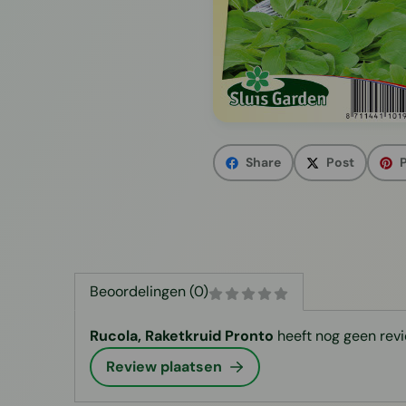
Share
Post
P
Beoordelingen (0)
Rucola, Raketkruid Pronto
heeft nog geen revi
Review plaatsen