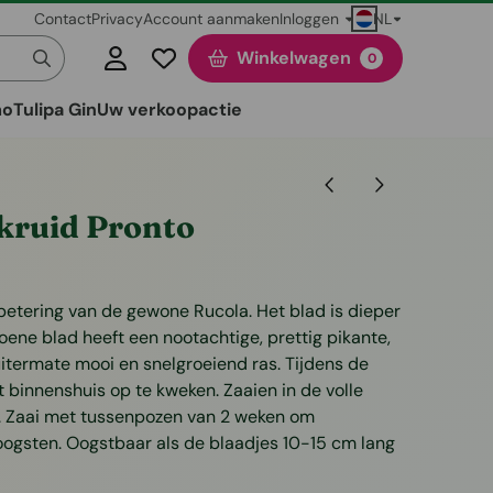
NL
Contact
Privacy
Account aanmaken
Inloggen
Winkelwagen
0
mo
Tulipa Gin
Uw verkoopactie
kruid Pronto
rbetering van de gewone Rucola. Het blad is dieper
roene blad heeft een nootachtige, prettig pikante,
uitermate mooi en snelgroeiend ras. Tijdens de
 binnenshuis op te kweken. Zaaien in de volle
l. Zaai met tussenpozen van 2 weken om
oogsten. Oogstbaar als de blaadjes 10-15 cm lang